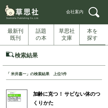
会社案内
最新刊
話題
草思社
本を
既刊
の本
文庫
探す
検索結果
「 米井嘉一」の検索結果 上位1件
加齢に克つ！ サビない体のつ
くりかた