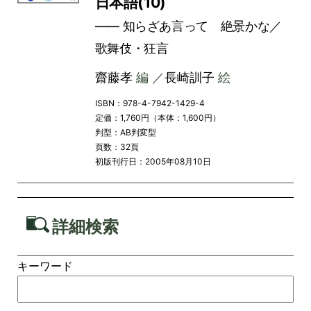
日本語(10)
―― 知らざあ言って 絶景かな／
歌舞伎・狂言
齋藤孝
編 ／
長崎訓子
絵
ISBN：978-4-7942-1429-4
定価：1,760円（本体：1,600円）
判型：AB判変型
頁数：32頁
初版刊行日：2005年08月10日
詳細検索
キーワード