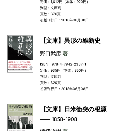
定価：1,012円（本体：920円）
判型：文庫判
頁数：376頁
初版刊行日：2018年08月08日
【文庫】異形の維新史
野口武彦
著
ISBN：978-4-7942-2337-1
定価：935円（本体：850円）
判型：文庫判
頁数：320頁
初版刊行日：2018年06月08日
【文庫】日米衝突の根源
―― 1858-1908