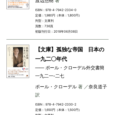
渡辺惣樹
著
ISBN：978-4-7942-2334-0
定価：1,980円（本体：1,800円）
判型：文庫判
頁数：736頁
初版刊行日：2018年06月08日
【文庫】孤独な帝国 日本の
一九二〇年代
―― ポール・クローデル外交書簡
一九二一-二七
ポール・クローデル
著 ／
奈良道子
訳
ISBN：978-4-7942-2330-2
定価：1,650円（本体：1,500円）