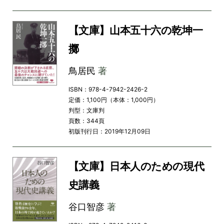
【文庫】山本五十六の乾坤一
擲
鳥居民
著
ISBN：978-4-7942-2426-2
定価：1,100円（本体：1,000円）
判型：文庫判
頁数：344頁
初版刊行日：2019年12月09日
【文庫】日本人のための現代
史講義
谷口智彦
著