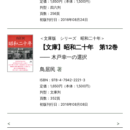
定価：1,650円（本体：1,500円）
判型：四六判
頁数：256頁
初版刊行日：2016年08月24日
＜文庫版 シリーズ 昭和二十年＞
【文庫】昭和二十年 第12巻
―― 木戸幸一の選択
鳥居民
著
ISBN：978-4-7942-2221-3
定価：1,650円（本体：1,500円）
判型：文庫判
頁数：352頁
初版刊行日：2016年08月08日
<
>