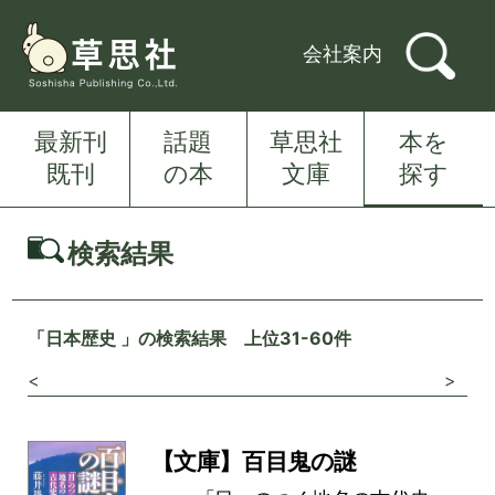
会社案内
最新刊
話題
草思社
本を
既刊
の本
文庫
探す
検索結果
「日本歴史 」の検索結果 上位31-60件
<
>
【文庫】百目鬼の謎