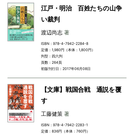
江戸・明治 百姓たちの山争
い裁判
渡辺尚志
著
ISBN：978-4-7942-2284-8
定価：1,980円（本体：1,800円）
判型：四六判
頁数：264頁
初版刊行日：2017年06月08日
【文庫】戦国合戦 通説を覆
す
工藤健策
著
ISBN：978-4-7942-2283-1
定価：836円（本体：760円）