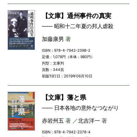
【文庫】通州事件の真実
―― 昭和十二年夏の邦人虐殺
加藤康男
著
ISBN：978-4-7942-2398-2
定価：1,078円（本体：980円）
判型：文庫判
頁数：344頁
初版刊行日：2019年06月10日
【文庫】藩と県
―― 日本各地の意外なつながり
赤岩州五
著 ／
北吉洋一
著
ISBN：978-4-7942-2378-4