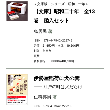
＜文庫版 シリーズ 昭和二十年＞
【文庫】昭和二十年 全13
巻 函入セット
鳥居民
著
ISBN：978-4-7942-2227-5
定価：21,450円（本体：19,500円）
判型：文庫判
頁数：
初版刊行日：0000年00月00日
伊勢屋稲荷に犬の糞
―― 江戸の町は犬だらけ
仁科邦男
著
ISBN：978-4-7942-2222-0