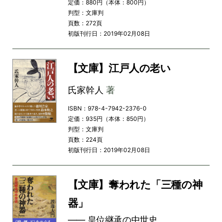
定価：880円（本体：800円）
判型：文庫判
頁数：272頁
初版刊行日：2019年02月08日
【文庫】江戸人の老い
氏家幹人
著
ISBN：978-4-7942-2376-0
定価：935円（本体：850円）
判型：文庫判
頁数：224頁
初版刊行日：2019年02月08日
【文庫】奪われた「三種の神
器」
―― 皇位継承の中世史