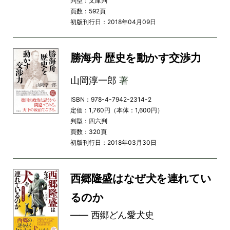
判型：文庫判
頁数：592頁
初版刊行日：2018年04月09日
勝海舟 歴史を動かす交渉力
山岡淳一郎
著
ISBN：978-4-7942-2314-2
定価：1,760円（本体：1,600円）
判型：四六判
頁数：320頁
初版刊行日：2018年03月30日
西郷隆盛はなぜ犬を連れてい
るのか
―― 西郷どん愛犬史