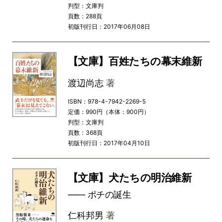
判型：文庫判
頁数：288頁
初版刊行日：2017年06月08日
【文庫】百姓たちの幕末維新
渡辺尚志
著
ISBN：978-4-7942-2269-5
定価：990円（本体：900円）
判型：文庫判
頁数：368頁
初版刊行日：2017年04月10日
【文庫】犬たちの明治維新
―― ポチの誕生
仁科邦男
著