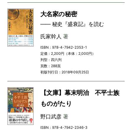
大名家の秘密
―― 秘史『盛衰記』を読む
氏家幹人
著
ISBN：978-4-7942-2353-1
定価：2,200円（本体：2,000円）
判型：四六判
頁数：288頁
初版刊行日：2018年09月25日
【文庫】幕末明治 不平士族
ものがたり
野口武彦
著
ISBN：978-4-7942-2346-3