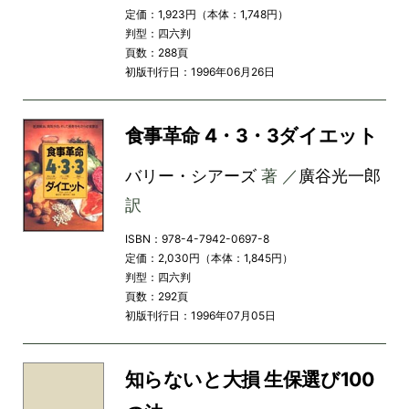
定価：1,923円（本体：1,748円）
判型：四六判
頁数：288頁
初版刊行日：1996年06月26日
食事革命 4・3・3ダイエット
バリー・シアーズ
著 ／
廣谷光一郎
訳
ISBN：978-4-7942-0697-8
定価：2,030円（本体：1,845円）
判型：四六判
頁数：292頁
初版刊行日：1996年07月05日
知らないと大損 生保選び100