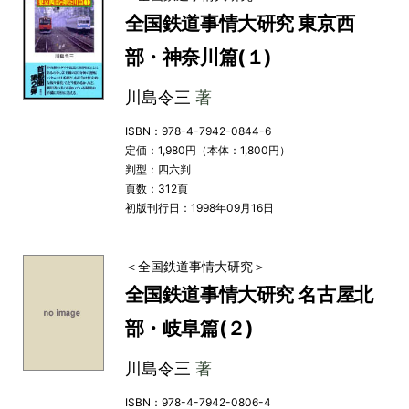
全国鉄道事情大研究 東京西
部・神奈川篇(１)
川島令三
著
ISBN：978-4-7942-0844-6
定価：1,980円（本体：1,800円）
判型：四六判
頁数：312頁
初版刊行日：1998年09月16日
＜全国鉄道事情大研究＞
全国鉄道事情大研究 名古屋北
部・岐阜篇(２)
川島令三
著
ISBN：978-4-7942-0806-4