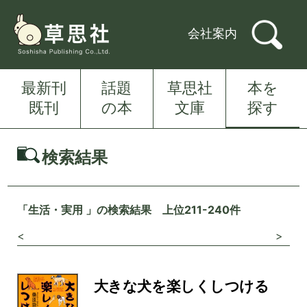
会社案内
最新刊
話題
草思社
本を
既刊
の本
文庫
探す
検索結果
「生活・実用 」の検索結果 上位211-240件
<
>
大きな犬を楽しくしつける