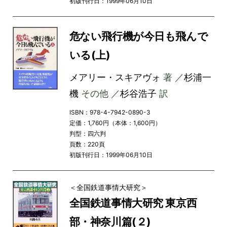
初版刊行日：1999年06月10日
危ない飛行機が今日も飛んで
いる(上)
メアリー・スキアヴォ
著 ／
杉浦一
機
その他 ／
杉谷浩子
訳
ISBN：978-4-7942-0890-3
定価：1,760円（本体：1,600円）
判型：四六判
頁数：220頁
初版刊行日：1999年06月10日
＜全国鉄道事情大研究＞
全国鉄道事情大研究 東京西
部・神奈川篇(２)