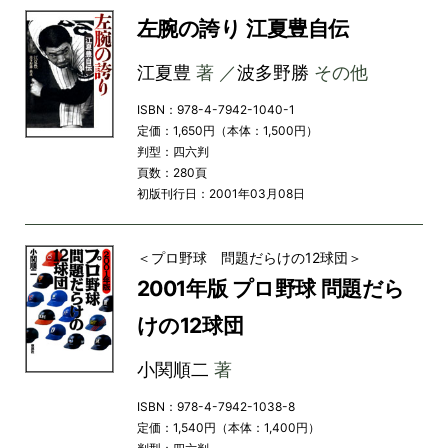
左腕の誇り 江夏豊自伝
江夏豊
著 ／
波多野勝
その他
ISBN：978-4-7942-1040-1
定価：1,650円（本体：1,500円）
判型：四六判
頁数：280頁
初版刊行日：2001年03月08日
＜プロ野球 問題だらけの12球団＞
2001年版 プロ野球 問題だら
けの12球団
小関順二
著
ISBN：978-4-7942-1038-8
定価：1,540円（本体：1,400円）