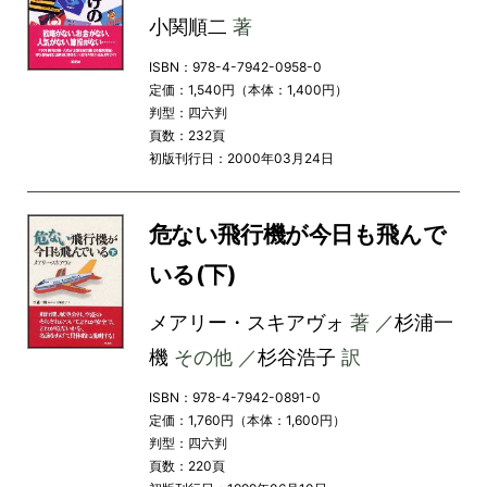
小関順二
著
ISBN：978-4-7942-0958-0
定価：1,540円（本体：1,400円）
判型：四六判
頁数：232頁
初版刊行日：2000年03月24日
危ない飛行機が今日も飛んで
いる(下)
メアリー・スキアヴォ
著 ／
杉浦一
機
その他 ／
杉谷浩子
訳
ISBN：978-4-7942-0891-0
定価：1,760円（本体：1,600円）
判型：四六判
頁数：220頁