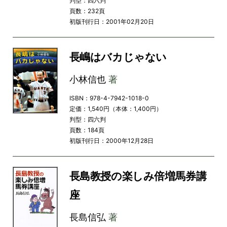
判型：四六判
頁数：232頁
初版刊行日：2001年02月20日
長嶋はバカじゃない
小林信也
著
ISBN：978-4-7942-1018-0
定価：1,540円（本体：1,400円）
判型：四六判
頁数：184頁
初版刊行日：2000年12月28日
長島教授の楽しみ倍増馬券講
座
長島信弘
著