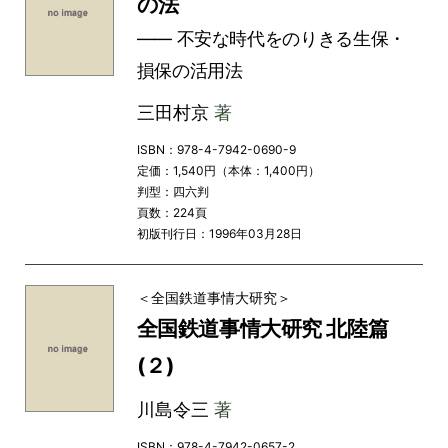
の法
―― 不安な時代をのりきる生保・
損保の活用法
三田村京
著
ISBN：978-4-7942-0690-9
定価：1,540円（本体：1,400円）
判型：四六判
頁数：224頁
初版刊行日：1996年03月28日
＜全国鉄道事情大研究＞
全国鉄道事情大研究 北陸篇
(２)
川島令三
著
ISBN：978-4-7942-0657-2