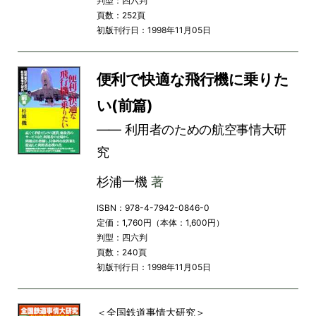
判型：四六判
頁数：252頁
初版刊行日：1998年11月05日
便利で快適な飛行機に乗りた
い(前篇)
―― 利用者のための航空事情大研
究
杉浦一機
著
ISBN：978-4-7942-0846-0
定価：1,760円（本体：1,600円）
判型：四六判
頁数：240頁
初版刊行日：1998年11月05日
＜全国鉄道事情大研究＞