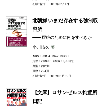
初版刊行日：2012年12月17日
北朝鮮 いまだ存在する強制収
容所
―― 廃絶のために何をすべきか
小川晴久
著
ISBN：978-4-7942-1938-1
定価：2,090円（本体：1,900円）
判型：四六判
頁数：224頁
初版刊行日：2012年11月30日
【文庫】ロサンゼルス拘置所
日記