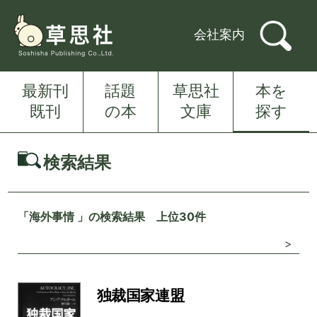
会社案内
最新刊
話題
草思社
本を
既刊
の本
文庫
探す
検索結果
「海外事情 」の検索結果 上位30件
>
独裁国家連盟