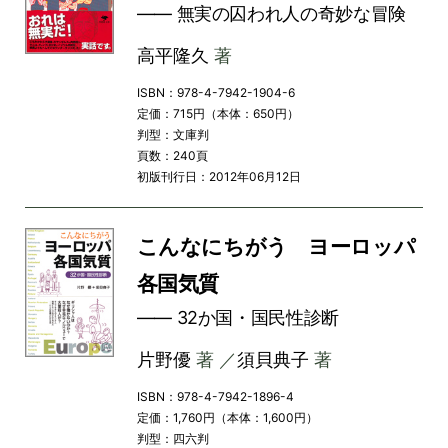
―― 無実の囚われ人の奇妙な冒険
高平隆久
著
ISBN：978-4-7942-1904-6
定価：715円（本体：650円）
判型：文庫判
頁数：240頁
初版刊行日：2012年06月12日
こんなにちがう ヨーロッパ
各国気質
―― 32か国・国民性診断
片野優
著 ／
須貝典子
著
ISBN：978-4-7942-1896-4
定価：1,760円（本体：1,600円）
判型：四六判