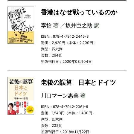
香港はなぜ戦っているのか
李怡
著 ／
坂井臣之助
訳
ISBN：978-4-7942-2445-3
定価：2,420円（本体：2,200円）
判型：四六判
頁数：264頁
初版刊行日：2020年03月04日
老後の誤算 日本とドイツ
川口マーン惠美
著
ISBN：978-4-7942-2361-6
定価：1,540円（本体：1,400円）
判型：四六判
頁数：232頁
初版刊行日：2018年11月22日