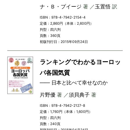
ナ・Ｂ・プイージ
著 ／
玉置悟
訳
ISBN：978-4-7942-2154-4
定価：2,860円（本体：2,600円）
判型：四六判
頁数：360頁
初版刊行日：2015年09月24日
ランキングでわかるヨーロッ
パ各国気質
―― 日本と比べて幸せなのか
片野優
著 ／
須貝典子
著
ISBN：978-4-7942-2127-8
定価：1,760円（本体：1,600円）
判型：四六判
頁数：240頁
初版刊行日：2015年04月24日