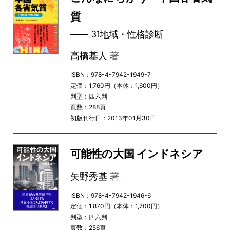
質
―― 31地域・性格診断
高橋基人
著
ISBN：978-4-7942-1949-7
定価：1,760円（本体：1,600円）
判型：四六判
頁数：288頁
初版刊行日：2013年01月30日
可能性の大国 インドネシア
矢野秀基
著
ISBN：978-4-7942-1946-6
定価：1,870円（本体：1,700円）
判型：四六判
頁数：256頁