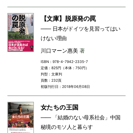
【文庫】脱原発の罠
―― 日本がドイツを見習ってはい
けない理由
川口マーン惠美
著
ISBN：978-4-7942-2335-7
定価：825円（本体：750円）
判型：文庫判
頁数：232頁
初版刊行日：2018年06月08日
女たちの王国
―― 「結婚のない母系社会」中国
秘境のモソ人と暮らす