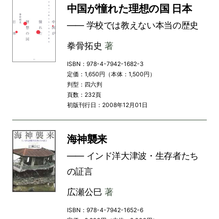
中国が憧れた理想の国 日本
―― 学校では教えない本当の歴史
拳骨拓史
著
ISBN：978-4-7942-1682-3
定価：1,650円（本体：1,500円）
判型：四六判
頁数：232頁
初版刊行日：2008年12月01日
海神襲来
―― インド洋大津波・生存者たち
の証言
広瀬公巳
著
ISBN：978-4-7942-1652-6