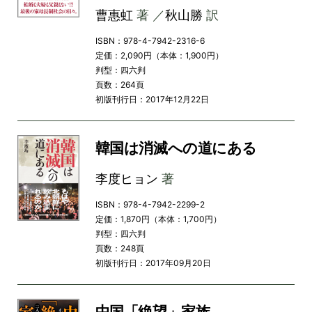
曹惠虹
著 ／
秋山勝
訳
ISBN：978-4-7942-2316-6
定価：2,090円（本体：1,900円）
判型：四六判
頁数：264頁
初版刊行日：2017年12月22日
韓国は消滅への道にある
李度ヒョン
著
ISBN：978-4-7942-2299-2
定価：1,870円（本体：1,700円）
判型：四六判
頁数：248頁
初版刊行日：2017年09月20日
中国「絶望」家族