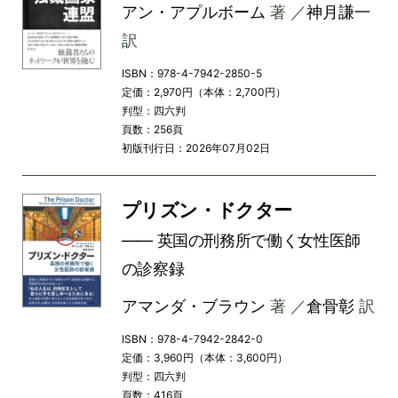
アン・アプルボーム
著 ／
神月謙一
訳
ISBN：978-4-7942-2850-5
定価：2,970円（本体：2,700円）
判型：四六判
頁数：256頁
初版刊行日：2026年07月02日
プリズン・ドクター
―― 英国の刑務所で働く女性医師
の診察録
アマンダ・ブラウン
著 ／
倉骨彰
訳
ISBN：978-4-7942-2842-0
定価：3,960円（本体：3,600円）
判型：四六判
頁数：416頁