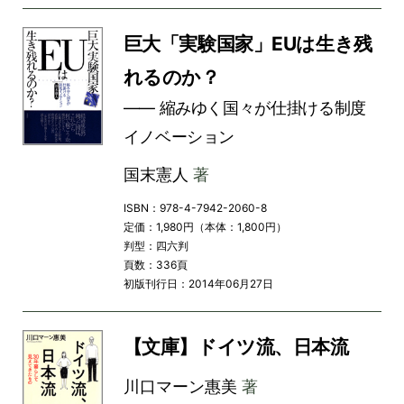
巨大「実験国家」EUは生き残
れるのか？
―― 縮みゆく国々が仕掛ける制度
イノベーション
国末憲人
著
ISBN：978-4-7942-2060-8
定価：1,980円（本体：1,800円）
判型：四六判
頁数：336頁
初版刊行日：2014年06月27日
【文庫】ドイツ流、日本流
川口マーン惠美
著