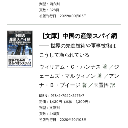
判型：四六判
頁数：328頁
初版刊行日：2022年09月05日
【文庫】中国の産業スパイ網
―― 世界の先進技術や軍事技術は
こうして漁られている
ウィリアム・Ｃ・ハンナス
著 ／
ジ
ェームズ・マルヴィノン
著 ／
アン
ナ・Ｂ・プイージ
著 ／
玉置悟
訳
ISBN：978-4-7942-2476-7
定価：1,430円（本体：1,300円）
判型：文庫判
頁数：448頁
初版刊行日：2020年10月08日