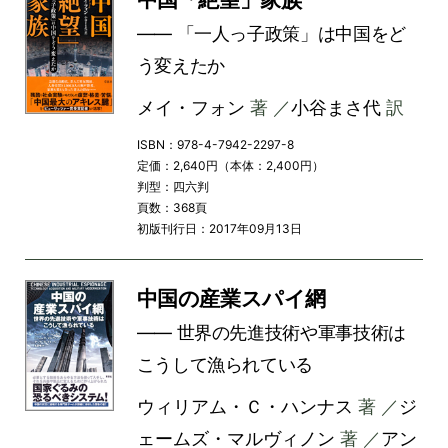
―― 「一人っ子政策」は中国をど
う変えたか
メイ・フォン
著 ／
小谷まさ代
訳
ISBN：978-4-7942-2297-8
定価：2,640円（本体：2,400円）
判型：四六判
頁数：368頁
初版刊行日：2017年09月13日
中国の産業スパイ網
―― 世界の先進技術や軍事技術は
こうして漁られている
ウィリアム・Ｃ・ハンナス
著 ／
ジ
ェームズ・マルヴィノン
著 ／
アン