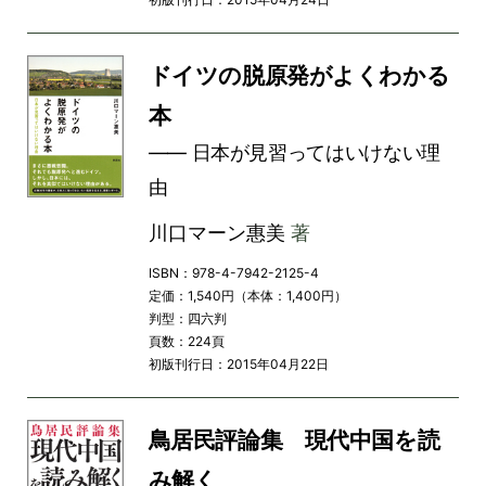
ドイツの脱原発がよくわかる
本
―― 日本が見習ってはいけない理
由
川口マーン惠美
著
ISBN：978-4-7942-2125-4
定価：1,540円（本体：1,400円）
判型：四六判
頁数：224頁
初版刊行日：2015年04月22日
鳥居民評論集 現代中国を読
み解く