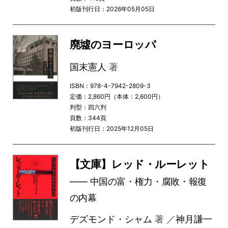
初版刊行日：2026年05月05日
廃墟のヨーロッパ
国末憲人
著
ISBN：978-4-7942-2809-3
定価：2,860円（本体：2,600円）
判型：四六判
頁数：344頁
初版刊行日：2025年12月05日
【文庫】レッド・ルーレット
―― 中国の富・権力・腐敗・報復
の内幕
デズモンド・シャム
著 ／
神月謙一