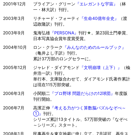
2001年12月
ブライアン・グリーン
『エレガントな宇宙』
（林
一・林大訳）刊行。
2003年3月
リチャード・フォーティ
『生命40億年全史』
（渡
辺政隆訳）刊行。
2003年9月
鬼海弘雄
『PERSONA』
刊行
★
。第23回土門拳賞、
日本写真協会賞年度賞受賞。
2004年10月
ロン・クラーク
『みんなのためのルールブック』
（亀井よし子訳）刊行。
累計37万部のロングセラーに。
2005年12月
ジャレド・ダイアモンド
『文明崩壊（上下）』
（楡
井浩一訳）刊行。
単行本、文庫版合わせて、ダイアモンド氏著作累計
は現在115万部突破。
2006年3月
小関順二
『プロ野球 問題だらけの12球団』
年度版
刊行開始。
2006年7月
高濱正伸
『考える力がつく算数脳パズルなぞぺ～
①』
刊行。
シリーズ累計13タイトル、57万部突破の『なぞぺ
～シリーズ』スタート。
2008年1月
民事再生を東京地裁に申し立て。7月認可、再生ス