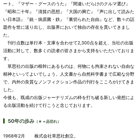
ート。『マザー・グースのうた』『間違いだらけのクルマ選び』
『昭和二十年』『清貧の思想』『大国の興亡』『声に出して読みた
い日本語』『銃・病原菌・鉄』『裏切られた自由』など、数々の話
題作を世に送り出し、出版界において独自の存在を貫いてきまし
た。
刊行点数は単行本・文庫を合わせて2,300点を超え、当社の出版
活動に対して、数多くの読者の皆さまから支持をいただいておりま
す。
草思社の出版の根幹にあるものは、何物にも拘束されない自由な
精神といってよいでしょう。人文書から自然科学書まで広範な分野
で、内外の良質なノンフィクション作品の刊行をこころがけてきま
した。
今後も、既成の出版ジャーナリズムの枠を打ち破る新しい発想によ
る出版活動を続けて行こうと念じております。
50年の歩み
（★＝品切れ）
1968年2月
株式会社草思社創立。