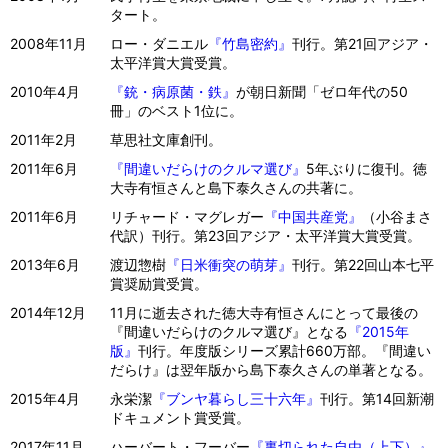
タート。
2008年11月
ロー・ダニエル
『竹島密約』
刊行。第21回アジア・
太平洋賞大賞受賞。
2010年4月
『銃・病原菌・鉄』
が朝日新聞「ゼロ年代の50
冊」のベスト1位に。
2011年2月
草思社文庫創刊。
2011年6月
『間違いだらけのクルマ選び』
5年ぶりに復刊。徳
大寺有恒さんと島下泰久さんの共著に。
2011年6月
リチャード・マグレガー
『中国共産党』
（小谷まさ
代訳）刊行。第23回アジア・太平洋賞大賞受賞。
2013年6月
渡辺惣樹
『日米衝突の萌芽』
刊行。第22回山本七平
賞奨励賞受賞。
2014年12月
11月に逝去された徳大寺有恒さんにとって最後の
『間違いだらけのクルマ選び』となる
『2015年
版』
刊行。年度版シリーズ累計660万部。『間違い
だらけ』は翌年版から島下泰久さんの単著となる。
2015年4月
永栄潔
『ブンヤ暮らし三十六年』
刊行。第14回新潮
ドキュメント賞受賞。
2017年11月
ハーバート・フーバー
『裏切られた自由（上下）』