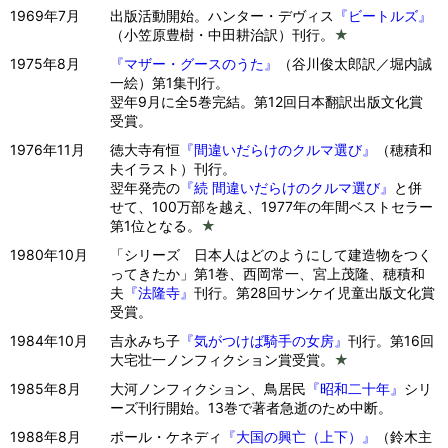
1969年7月
出版活動開始。ハンター・デヴィス
『ビートルズ』
（小笠原豊樹・中田耕治訳）刊行。
★
1975年8月
『マザー・グースのうた』
（谷川俊太郎訳／堀内誠
一絵）第1集刊行。
翌年9月に全5巻完結。第12回日本翻訳出版文化賞
受賞。
1976年11月
徳大寺有恒
『間違いだらけのクルマ選び』
（穂積和
夫イラスト）刊行。
翌年発売の
『続 間違いだらけのクルマ選び』
と併
せて、100万部を越え、1977年の年間ベストセラー
第1位となる。
★
1980年10月
「シリーズ 日本人はどのようにして建造物をつく
ってきたか」第1巻、西岡常一、宮上茂隆、穂積和
夫
『法隆寺』
刊行。第28回サンケイ児童出版文化賞
受賞。
1984年10月
吉永みち子
『気がつけば騎手の女房』
刊行。第16回
大宅壮一ノンフィクション賞受賞。
★
1985年8月
大河ノンフィクション、鳥居民
『昭和二十年』
シリ
ーズ刊行開始。13巻で著者急逝のため中断。
1988年8月
ポール・ケネディ
『大国の興亡（上下）』
（鈴木主