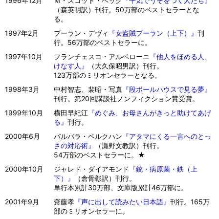
1996年12月
Ｍ・スコット・ペック
『平気でうそをつく人たち』
（森英明訳）刊行。50万部のベストセラーとな
る。
1997年2月
プーラン・デヴィ
『女盗賊プーラン（上下）』
刊
行。56万部のベストセラーに。
1997年10月
フランチェスコ・アルベローニ
『他人をほめる人、
けなす人』
（大久保昭男訳）刊行。
123万部のミリオンセラーとなる。
1998年3月
中村智志、裴昭・写真
『段ボールハウスで見る夢』
刊行。第20回講談社ノンフィクション賞受賞。
1999年10月
横田早紀江
『めぐみ、お母さんがきっと助けてあげ
る』
刊行。
2000年6月
バルバラ・ベルクハン
『アタマにくる一言へのとっ
さの対応術』
（瀬野文教訳）刊行。
54万部のベストセラーに。★
2000年10月
ジャレド・ダイアモンド
『銃・病原菌・鉄（上
下）』
（倉骨彰訳）刊行。
単行本累計30万部、文庫版累計46万部に。
2001年9月
齋藤孝
『声に出して読みたい日本語』
刊行。165万
部のミリオンセラーに。